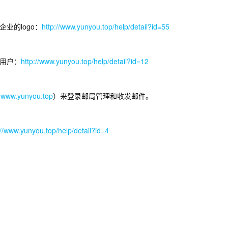
业的logo：
http://www.yunyou.top/help/detail?id=55
用户：
http://www.yunyou.top/help/detail?id=12
用
www.yunyou.top
）来登录邮局管理和收发邮件。
://www.yunyou.top/help/detail?id=4