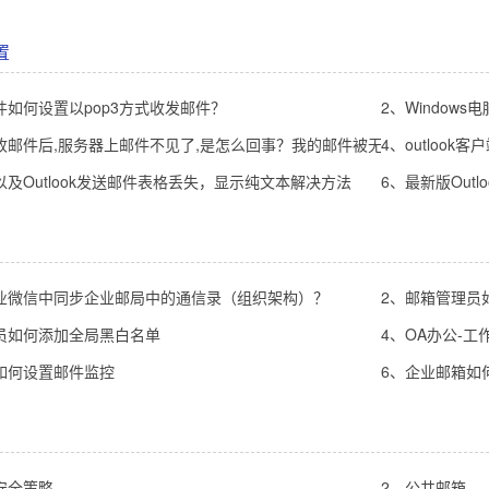
置
件如何设置以pop3方式收发邮件？
2、Window
收邮件后,服务器上邮件不见了,是怎么回事？我的邮件被无故删除了，邮
4、outloo
以及Outlook发送邮件表格丢失，显示纯文本解决方法
6、最新版Outl
业微信中同步企业邮局中的通信录（组织架构）？
2、邮箱管理员
员如何添加全局黑白名单
4、OA办公-
如何设置邮件监控
6、企业邮箱如
安全策略
2、公共邮箱