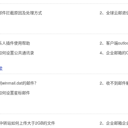
邮件拦截原因及处理方式
2、全球云邮退
系人插件使用帮助
2、客户端out
如何设置公共通讯录
4、企业邮箱的C
读
inmail.dat的邮件？
2、收不到邮件
如何设置星标邮件
件中转站如何上传大于2GB的文件
2、企业邮箱企